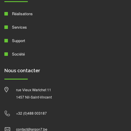
Réalisations
Services
Support
Société
Nous contacter
rue Vieux Warichet 11
1457 Nil-Saint-Vincent
+32 (0)488 003187
contact@argon7.be